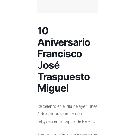
10
Aniversario
Francisco
José
Traspuesto
Miguel
Se celebró en el día de ayer lunes
8 de octubre con un acto
religioso en la capìlla de Pereiró.